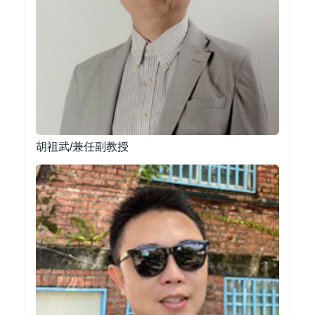
胡祖武/兼任副教授