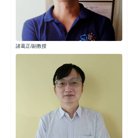
諸葛正/副教授