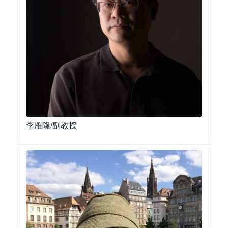
李雁隆/副教授