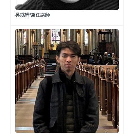
吳彧韡/兼任講師