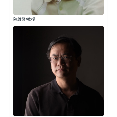
陳維隆/教授