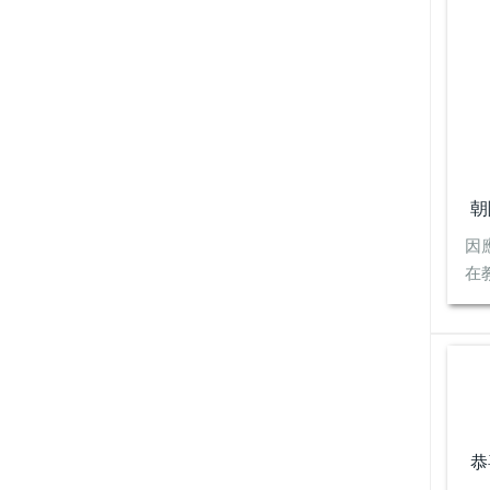
因
在教
恭