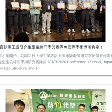
喜朝陽工設研究生巫俊緯同學與團隊奪國際學術獎項肯定！
假才剛開始，朝陽科技大學工業設計系陳維隆老師研究室便傳來好消
生巫俊緯同學與研究團隊於 ICATI 2026 Conference（Sendai, Ja
egrated Structural and Th...